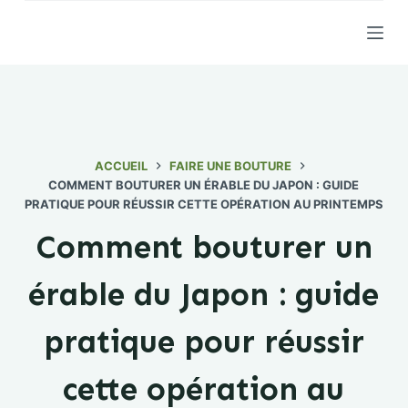
P
a
s
s
e
r
a
ACCUEIL
FAIRE UNE BOUTURE
COMMENT BOUTURER UN ÉRABLE DU JAPON : GUIDE
u
PRATIQUE POUR RÉUSSIR CETTE OPÉRATION AU PRINTEMPS
c
o
Comment bouturer un
n
t
érable du Japon : guide
e
n
pratique pour réussir
u
cette opération au