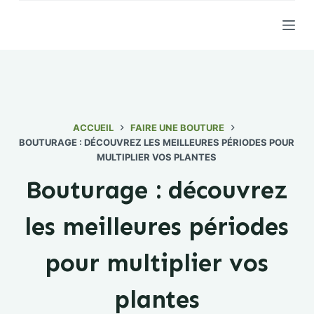
P
a
s
s
e
r
a
ACCUEIL
FAIRE UNE BOUTURE
BOUTURAGE : DÉCOUVREZ LES MEILLEURES PÉRIODES POUR
u
MULTIPLIER VOS PLANTES
c
o
Bouturage : découvrez
n
t
les meilleures périodes
e
n
pour multiplier vos
u
plantes